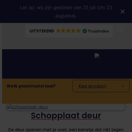
Skip
Let op: wij zijn gesloten van 31 juli t/m 23
to
content
augustus.
UITSTEKEND
go
to
cart
Welk plaatmateriaal?
Kies product
Schopplaat deur
De deur openen met je voet, een karretje dat nét tegen