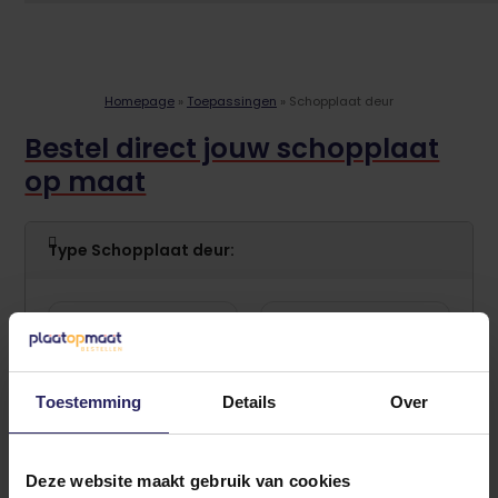
Homepage
»
Toepassingen
»
Schopplaat deur
Bestel direct jouw schopplaat
op maat
Type Schopplaat deur
meer info
meer info
Toestemming
Details
Over
RVS
Aluminium
Deze website maakt gebruik van cookies