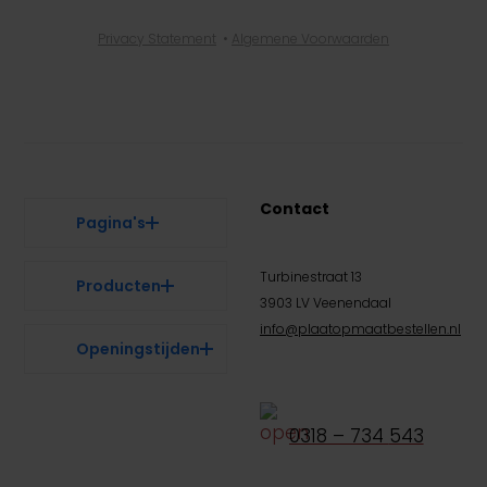
Privacy Statement
•
Algemene Voorwaarden
Contact
Pagina's
Turbinestraat 13
Producten
3903 LV Veenendaal
info@plaatopmaatbestellen.nl
Openingstijden
0318 – 734
543