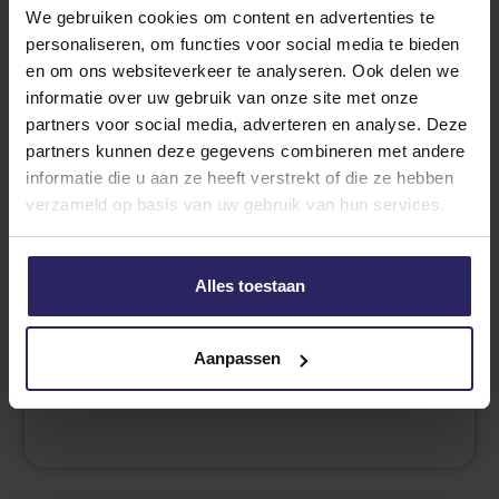
meer info
We gebruiken cookies om content en advertenties te
personaliseren, om functies voor social media te bieden
Staal
en om ons websiteverkeer te analyseren. Ook delen we
informatie over uw gebruik van onze site met onze
partners voor social media, adverteren en analyse. Deze
partners kunnen deze gegevens combineren met andere
Bestel direct een schopplaat deur
informatie die u aan ze heeft verstrekt of die ze hebben
verzameld op basis van uw gebruik van hun services.
Alles toestaan
Vragen over schopplaat deur?
Aanpassen
Neem gerust contact op met ons via de
chat
of
bel
onze klantenservice.