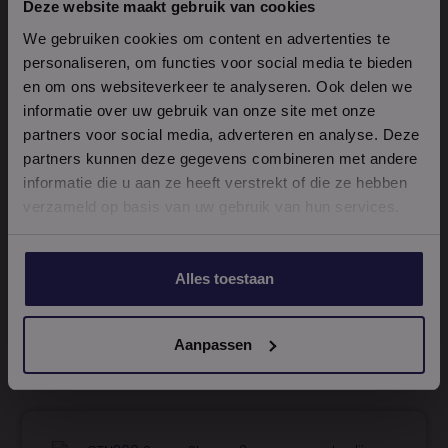
Deze website maakt gebruik van cookies
We gebruiken cookies om content en advertenties te
personaliseren, om functies voor social media te bieden
CTN Anti Roest Primer – 400ml
en om ons websiteverkeer te analyseren. Ook delen we
Levering binnen 5 werkdagen
informatie over uw gebruik van onze site met onze
partners voor social media, adverteren en analyse. Deze
Bekijk product
partners kunnen deze gegevens combineren met andere
informatie die u aan ze heeft verstrekt of die ze hebben
verzameld op basis van uw gebruik van hun services.
Kitpistool Zwart
Alles toestaan
Levering binnen 5 werkdagen
Bekijk product
Aanpassen