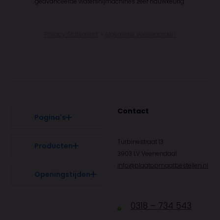
geavanceerde watersnijmachines zeer nauwkeurig.
Privacy Statement
•
Algemene Voorwaarden
Contact
Pagina's
Turbinestraat 13
Producten
3903 LV Veenendaal
info@plaatopmaatbestellen.nl
Openingstijden
0318 – 734
543