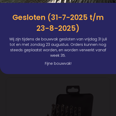
Spiraalboren set | 19 delig | HSS
geslepen
Gesloten (31-7-2025 t/m
HSS Metaalboren set | 19 delig. DIN338, rechtsnijdend, 118˚
23-8-2025)
snijhoek met splitpoint (voorkomt weglopen tijdens
centreren). Handige metaalboren set bestaand uit HSS
Wij zijn tijdens de bouwvak gesloten van vrijdag 31 juli
geslepen metaalboren, ideaal voor op de bouw of
tot en met zondag 23 augustus. Orders kunnen nog
overige industrie waarbij gebruik van diverse
steeds geplaatst worden, en worden verwerkt vanaf
afmetingen vaak voor komt. Al uw metaalboren op één
week 35.
plek. De 19-delige set bestaat uit diameter 1 t/m 10 mm,
Fijne bouwvak!
inclusief de halve maten.
Lees meer...