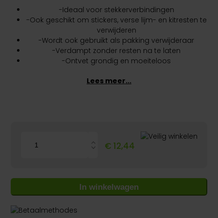
-Ideaal voor stekkerverbindingen
-Ook geschikt om stickers, verse lijm- en kitresten te
verwijderen
-Wordt ook gebruikt als pakking verwijderaar
-Verdampt zonder resten na te laten
-Ontvet grondig en moeiteloos
Lees meer...
CTN
€
12,44
Solvent
Cleaner
-
500ml
aantal
In winkelwagen