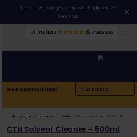
Skip
Let op: wij zijn gesloten van 31 juli t/m 23
to
content
augustus.
UITSTEKEND
go
to
cart
Welk plaatmateriaal?
Kies product
Homepage
»
Extra benodigdheden
»
CTN Solvent Cleaner – 500ml
CTN Solvent Cleaner – 500ml