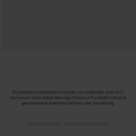
Bekijk alle reviews
Bij plaatopmaatbestellen.nl snijden we materialen zoals RVS,
Aluminium, Staal, Koper, Messing, Rubber en Kunststof met onze
geavanceerde watersnijmachines zeer nauwkeurig.
Privacy Statement
•
Algemene Voorwaarden