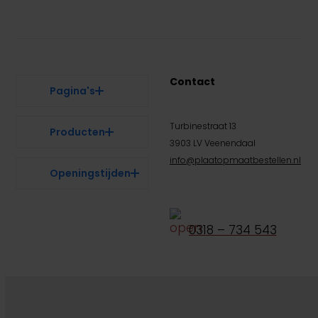
Contact
Pagina's
Turbinestraat 13
Producten
3903 LV Veenendaal
info@plaatopmaatbestellen.nl
Openingstijden
0318 – 734
543