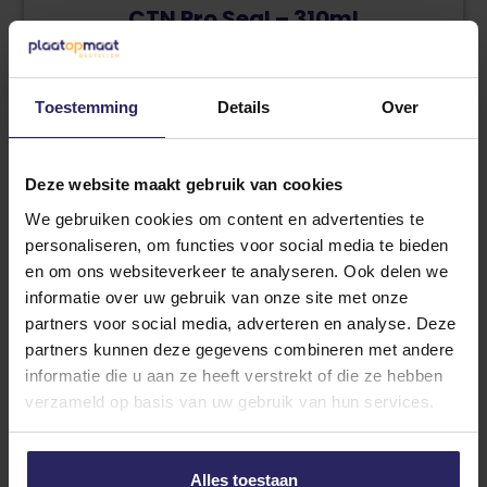
product
CTN Pro Seal – 310ml
heeft
Levering binnen 5 werkdagen
meerdere
variaties.
Bekijk product
Deze
Toestemming
Details
Over
optie
kan
gekozen
Deze website maakt gebruik van cookies
worden
op
We gebruiken cookies om content en advertenties te
Kitpistool Zwart
de
personaliseren, om functies voor social media te bieden
productpagina
Levering binnen 5 werkdagen
en om ons websiteverkeer te analyseren. Ook delen we
informatie over uw gebruik van onze site met onze
Bekijk product
partners voor social media, adverteren en analyse. Deze
partners kunnen deze gegevens combineren met andere
informatie die u aan ze heeft verstrekt of die ze hebben
verzameld op basis van uw gebruik van hun services.
Dit
product
CTN Flexi Tack
heeft
Levering binnen 5 werkdagen
Alles toestaan